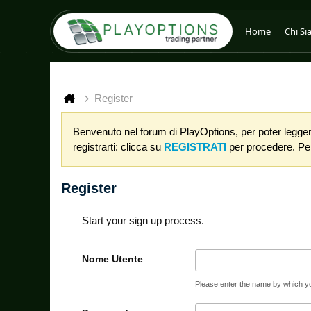
Home
Chi S
Register
Benvenuto nel forum di PlayOptions, per poter leggere
registrarti: clicca su
REGISTRATI
per procedere. Per 
Register
Start your sign up process.
Nome Utente
Please enter the name by which you