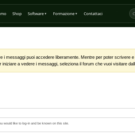
iamo
Shop
Software
Formazione
Contattaci
▼
▼
 i messaggi puoi accedere liberamente. Mentre per poter scrivere e co
iniziare a vedere i messaggi, seleziona il forum che vuoi visitare dalla
 would like to log-in and be known on this site.