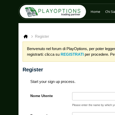
Home
Chi S
Register
Benvenuto nel forum di PlayOptions, per poter leggere
registrarti: clicca su
REGISTRATI
per procedere. Per 
Register
Start your sign up process.
Nome Utente
Please enter the name by which you