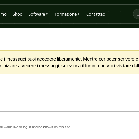
iamo
Shop
Software
Formazione
Contattaci
▼
▼
 i messaggi puoi accedere liberamente. Mentre per poter scrivere e co
iniziare a vedere i messaggi, seleziona il forum che vuoi visitare dalla
 would like to log-in and be known on this site.