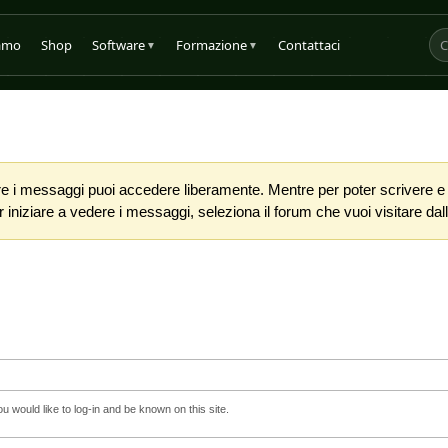
iamo
Shop
Software
Formazione
Contattaci
▼
▼
 i messaggi puoi accedere liberamente. Mentre per poter scrivere e co
iniziare a vedere i messaggi, seleziona il forum che vuoi visitare dalla
 would like to log-in and be known on this site.