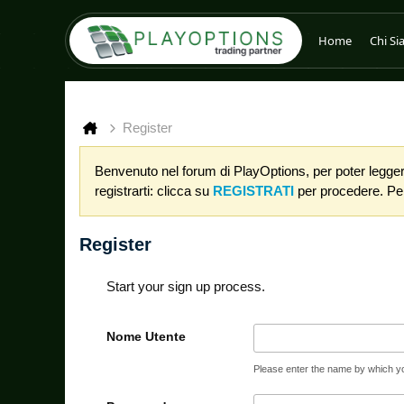
Home
Chi S
Register
Benvenuto nel forum di PlayOptions, per poter leggere
registrarti: clicca su
REGISTRATI
per procedere. Per 
Register
Start your sign up process.
Nome Utente
Please enter the name by which you