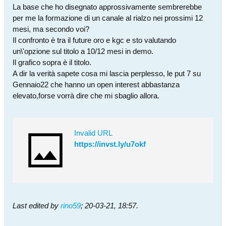
La base che ho disegnato approssivamente sembrerebbe
per me la formazione di un canale al rialzo nei prossimi 12
mesi, ma secondo voi?
Il confronto è tra il future oro e kgc e sto valutando
un\'opzione sul titolo a 10/12 mesi in demo.
Il grafico sopra è il titolo.
A dir la verità sapete cosa mi lascia perplesso, le put 7 su
Gennaio22 che hanno un open interest abbastanza
elevato,forse vorrà dire che mi sbaglio allora.
Invalid URL
https://invst.ly/u7okf
Last edited by
rino59
;
20-03-21, 18:57
.