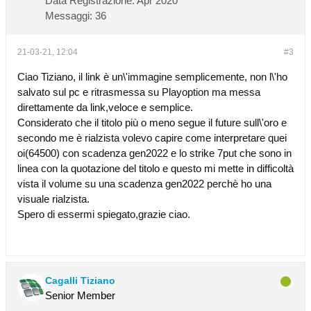
Data Registrazione:
Apr 2020
Messaggi:
36
21-03-21, 12:04
#3
Ciao Tiziano, il link è un\'immagine semplicemente, non l\'ho
salvato sul pc e ritrasmessa su Playoption ma messa
direttamente da link,veloce e semplice.
Considerato che il titolo più o meno segue il future sull\'oro e
secondo me è rialzista volevo capire come interpretare quei
oi(64500) con scadenza gen2022 e lo strike 7put che sono in
linea con la quotazione del titolo e questo mi mette in difficoltà
vista il volume su una scadenza gen2022 perchè ho una
visuale rialzista.
Spero di essermi spiegato,grazie ciao.
Cagalli Tiziano
Senior Member