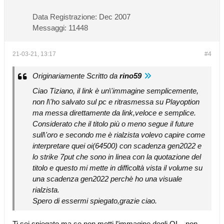
Data Registrazione:
Dec 2007
Messaggi:
11448
21-03-21, 13:17
#4
Originariamente Scritto da
rino59
Ciao Tiziano, il link è un\'immagine semplicemente,
non l\'ho salvato sul pc e ritrasmessa su Playoption
ma messa direttamente da link,veloce e semplice.
Considerato che il titolo più o meno segue il future
sull\'oro e secondo me è rialzista volevo capire come
interpretare quei oi(64500) con scadenza gen2022 e
lo strike 7put che sono in linea con la quotazione del
titolo e questo mi mette in difficoltà vista il volume su
una scadenza gen2022 perchè ho una visuale
rialzista.
Spero di essermi spiegato,grazie ciao.
Ti sei spiegato ma se non metti l’immagine degli OI... non