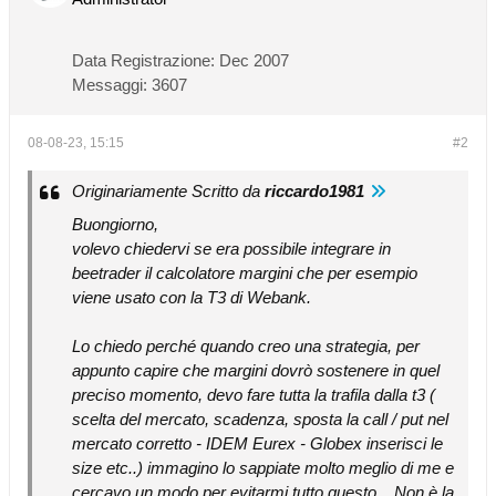
Data Registrazione:
Dec 2007
Messaggi:
3607
08-08-23, 15:15
#2
Originariamente Scritto da
riccardo1981
Buongiorno,
volevo chiedervi se era possibile integrare in
beetrader il calcolatore margini che per esempio
viene usato con la T3 di Webank.
Lo chiedo perché quando creo una strategia, per
appunto capire che margini dovrò sostenere in quel
preciso momento, devo fare tutta la trafila dalla t3 (
scelta del mercato, scadenza, sposta la call / put nel
mercato corretto - IDEM Eurex - Globex inserisci le
size etc..) immagino lo sappiate molto meglio di me e
cercavo un modo per evitarmi tutto questo... Non è la