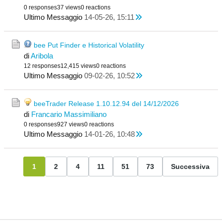
0 responses
37 views
0 reactions
Ultimo Messaggio
14-05-26, 15:11
bee Put Finder e Historical Volatility
di
Aribola
12 responses
12,415 views
0 reactions
Ultimo Messaggio
09-02-26, 10:52
beeTrader Release 1.10.12.94 del 14/12/2026
di
Francario Massimiliano
0 responses
927 views
0 reactions
Ultimo Messaggio
14-01-26, 10:48
1
2
4
11
51
73
Successiva