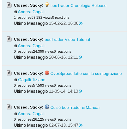
Closed, Sticky:
beeTrader Cronologia Release
di
Andrea Cagalli
1 response
58,182 views
0 reactions
Ultimo Messaggio
15-02-22, 16:00
Closed, Sticky:
beeTrader Video Tutorial
di
Andrea Cagalli
0 responses
24,300 views
0 reactions
Ultimo Messaggio
20-06-16, 12:11
Closed, Sticky:
OverSpread fatto con la cointegrazione
di
Cagalli Tiziano
0 responses
57,503 views
0 reactions
Ultimo Messaggio
11-09-14, 14:10
Closed, Sticky:
Cos'è beeTrader & Manuali
di
Andrea Cagalli
0 responses
26,125 views
0 reactions
Ultimo Messaggio
02-07-13, 15:47