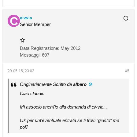
civvic
Senior Member
Data Registrazione:
May 2012
Messaggi:
607
29-05-15, 23:02
#5
Originariamente Scritto da
albero
Ciao claudio
Mi associo anch\'io alla domanda di civvic...
Ok per un\'eventuale entrata se ti trovi "giusto" ma
poi?