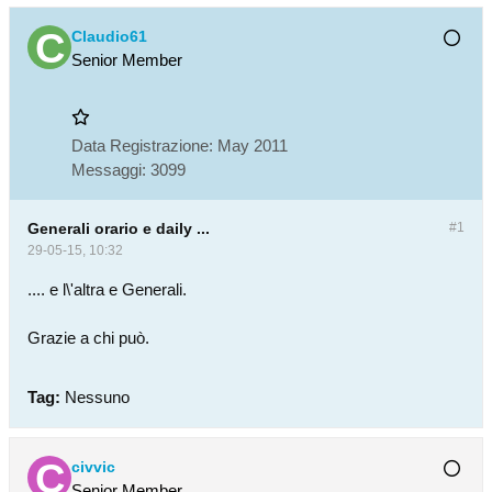
Claudio61
Senior Member
Data Registrazione:
May 2011
Messaggi:
3099
Generali orario e daily ...
#1
29-05-15, 10:32
.... e l\'altra e Generali.
Grazie a chi può.
Tag:
Nessuno
civvic
Senior Member