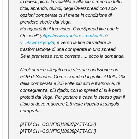
In questi giorni la volatilità è alta più o meno in tutti i
titoli, aprendo, quindi, degli Overspread con solo
opzioni comperate ci si mette in condizione di
prendere sberle dal Vega.
Ho riguardato il tuo video "OverSpread live con le
Opzioni!" (
https://www.youtube.com/watch?
v=i9Zwm7qsq28
) e verso la fine fai vedere la
trasformazione di una comperata in uno spread.
Se la premesse sono corrette ..... ecco la domanda.
Negli screen allegati ho la stessa condizione con
POP di Sondrio. Come si vede dai grafici il Delta 1%
della comperata è 2.5 volte più alto e l\'atnow è, di
conseguenza, più ripido; con lo spread ci si è però
protetti dal Vega. Per portare a casa lo stesso gain il
titolo si deve muovere 2.5 volte rispetto la singola
comprata.
[ATTACH=CONFIG]18937[/ATTACH]
[ATTACH=CONFIG]18938[/ATTACH]