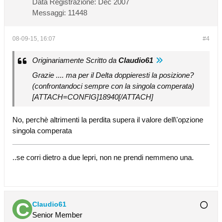
Data Registrazione:
Dec 2007
Messaggi:
11448
08-09-15, 16:07
#4
Originariamente Scritto da
Claudio61
Grazie .... ma per il Delta doppieresti la posizione?
(confrontandoci sempre con la singola comperata)
[ATTACH=CONFIG]18940[/ATTACH]
No, perchè altrimenti la perdita supera il valore dell\'opzione
singola comperata
..se corri dietro a due lepri, non ne prendi nemmeno una.
Claudio61
Senior Member