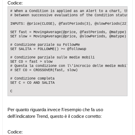
Codice:
# When a Condition is applied as an Alert to a chart, the m
# between successive evaluations of the Condition status is
INPUTS: @price(CLOSE), @fastPeriods(3), @slowPeriods(22), @
SET fast = MovingAverage(@price, @fastPeriods, @matype)

SET slow = MovingAverage(@price, @slowPeriods, @matype)

# Condizione parziale su FollowMe

SET SALITA = FOLLOWME() >= @followup

# Condizione parziale sulle medie mobili

SET CO = fast > slow

# Questa la condizione con l\'incrocio delle medie mobili

# SET CO = CROSSOVER(fast, slow)

# Condizione completa

SET C = CO AND SALITA

C
Per quanto riguarda invece l\'esempio che fa uso
dell\'indicatore Trend, questo è il codice corretto:
Codice: