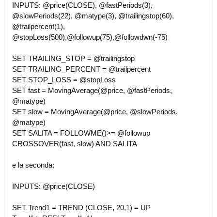
INPUTS: @price(CLOSE), @fastPeriods(3),
@slowPeriods(22), @matype(3), @trailingstop(60),
@trailpercent(1),
@stopLoss(500),@followup(75),@followdwn(-75)
SET TRAILING_STOP = @trailingstop
SET TRAILING_PERCENT = @trailpercent
SET STOP_LOSS = @stopLoss
SET fast = MovingAverage(@price, @fastPeriods,
@matype)
SET slow = MovingAverage(@price, @slowPeriods,
@matype)
SET SALITA = FOLLOWME()>= @followup
CROSSOVER(fast, slow) AND SALITA
e la seconda:
INPUTS: @price(CLOSE)
SET Trend1 = TREND (CLOSE, 20,1) = UP