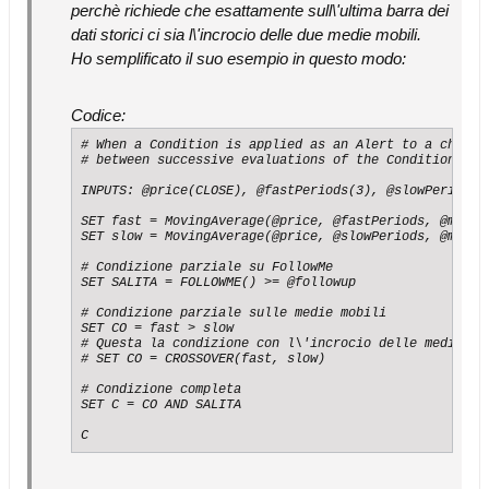
perchè richiede che esattamente sull\'ultima barra dei
dati storici ci sia l\'incrocio delle due medie mobili.
Ho semplificato il suo esempio in questo modo:
Codice:
# When a Condition is applied as an Alert to a chart, 
# between successive evaluations of the Condition stat
INPUTS: @price(CLOSE), @fastPeriods(3), @slowPeriods(2
SET fast = MovingAverage(@price, @fastPeriods, @matype
SET slow = MovingAverage(@price, @slowPeriods, @matype
# Condizione parziale su FollowMe

SET SALITA = FOLLOWME() >= @followup

# Condizione parziale sulle medie mobili

SET CO = fast > slow

# Questa la condizione con l\'incrocio delle medie mob
# SET CO = CROSSOVER(fast, slow)

# Condizione completa

SET C = CO AND SALITA

C