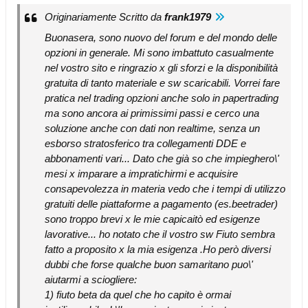
Originariamente Scritto da
frank1979
Buonasera, sono nuovo del forum e del mondo delle
opzioni in generale. Mi sono imbattuto casualmente
nel vostro sito e ringrazio x gli sforzi e la disponibilità
gratuita di tanto materiale e sw scaricabili. Vorrei fare
pratica nel trading opzioni anche solo in papertrading
ma sono ancora ai primissimi passi e cerco una
soluzione anche con dati non realtime, senza un
esborso stratosferico tra collegamenti DDE e
abbonamenti vari... Dato che già so che impieghero\'
mesi x imparare a impratichirmi e acquisire
consapevolezza in materia vedo che i tempi di utilizzo
gratuiti delle piattaforme a pagamento (es.beetrader)
sono troppo brevi x le mie capicaitò ed esigenze
lavorative... ho notato che il vostro sw Fiuto sembra
fatto a proposito x la mia esigenza .Ho però diversi
dubbi che forse qualche buon samaritano puo\'
aiutarmi a sciogliere:
1) fiuto beta da quel che ho capito è ormai