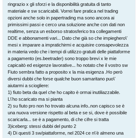
ringrazio x gli sforzi e la disponibilità gratuita di tanto
materiale e sw scaricabili. Vorrei fare pratica nel trading
opzioni anche solo in papertrading ma sono ancora ai
primissimi passi e cerco una soluzione anche con dati non
realtime, senza un esborso stratosferico tra collegamenti
DDE e abbonamenti vari... Dato che già so che impieghero\'
mesi x imparare a impratichirmi e acquisire consapevolezza
in materia vedo che i tempi di utilizzo gratuiti delle piattaforme
a pagamento (es.beetrader) sono troppo brevi x le mie
capicaitò ed esigenze lavorative... ho notato che il vostro sw
Fiuto sembra fatto a proposito x la mia esigenza .Ho però
diversi dubbi che forse qualche buon samaritano puo\'
aiutarmi a sciogliere:
1) fiuto beta da quel che ho capito è ormai inutiliazzabile.
L\'ho scaricato ma si pianta
2) su fiuto pro non ho trovato alcuna info..non capisco se è
una nuova versione rispetto al beta e se si, dove è possibile
scaricarla... se è a pagamento, di che cifre si tratta
3)iceberg: stessi dubbi del punto 2
4) Di questi 3 sw/piattaforme, nel 2024 ce n\'è almeno una