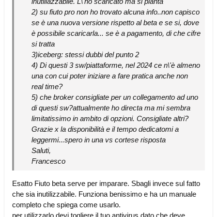
inutiliazzabile. L\'ho scaricato ma si pianta
2) su fiuto pro non ho trovato alcuna info..non capisco
se è una nuova versione rispetto al beta e se si, dove
è possibile scaricarla... se è a pagamento, di che cifre
si tratta
3)iceberg: stessi dubbi del punto 2
4) Di questi 3 sw/piattaforme, nel 2024 ce n\'è almeno
una con cui poter iniziare a fare pratica anche non
real time?
5) che broker consigliate per un collegamento ad uno
di questi sw?attualmente ho directa ma mi sembra
limitatissimo in ambito di opzioni. Consigliate altri?
Grazie x la disponibilità e il tempo dedicatomi a
leggermi...spero in una vs cortese risposta
Saluti,
Francesco
Esatto Fiuto beta serve per imparare. Sbagli invece sul fatto
che sia inutilizzabile. Funziona benissimo e ha un manuale
completo che spiega come usarlo.
per utilizzarlo devi togliere il tuo antivirus dato che deve