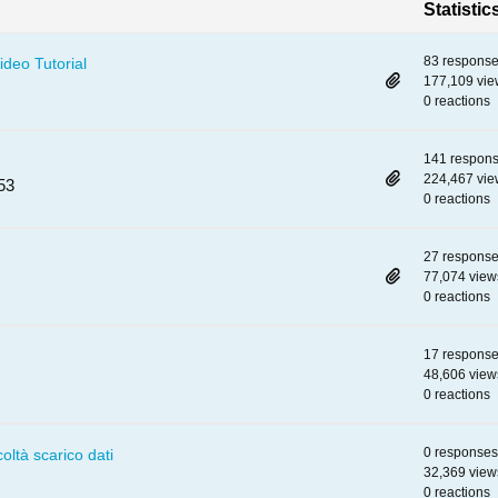
Statistic
83 respons
ideo Tutorial
177,109 vie
0 reactions
141 respon
224,467 vie
53
0 reactions
27 respons
77,074 view
0 reactions
17 respons
48,606 view
0 reactions
0 responses
coltà scarico dati
32,369 view
0 reactions