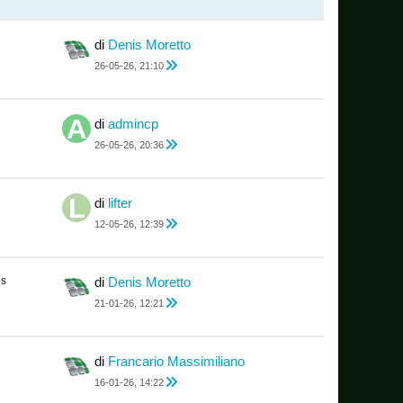
di
Denis Moretto
26-05-26, 21:10
di
admincp
26-05-26, 20:36
di
lifter
12-05-26, 12:39
es
di
Denis Moretto
21-01-26, 12:21
di
Francario Massimiliano
16-01-26, 14:22