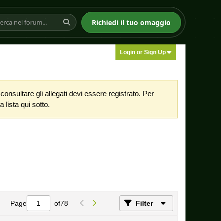
Richiedi il tuo omaggio
Login or Sign Up
nsultare gli allegati devi essere registrato. Per
 lista qui sotto.
Page
of
78
Filter