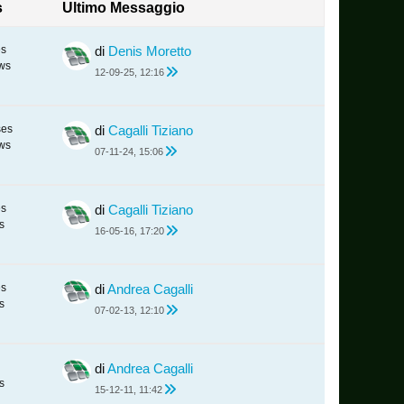
s
Ultimo Messaggio
es
di
Denis Moretto
ws
12-09-25, 12:16
ses
di
Cagalli Tiziano
ws
07-11-24, 15:06
es
di
Cagalli Tiziano
s
16-05-16, 17:20
es
di
Andrea Cagalli
s
07-02-13, 12:10
di
Andrea Cagalli
s
15-12-11, 11:42