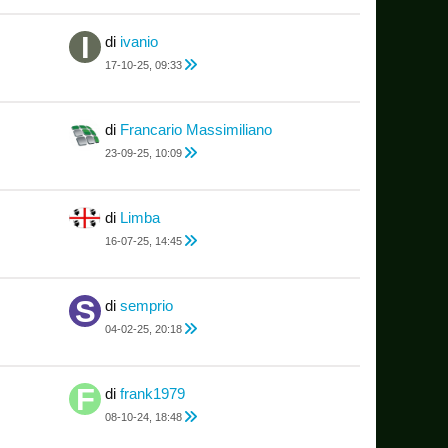
di
ivanio
17-10-25, 09:33
di
Francario Massimiliano
23-09-25, 10:09
di
Limba
16-07-25, 14:45
di
semprio
04-02-25, 20:18
di
frank1979
08-10-24, 18:48