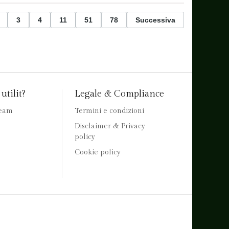
3
4
11
51
78
Successiva
utilit?
Legale & Compliance
team
Termini e condizioni
Disclaimer & Privacy
policy
Cookie policy