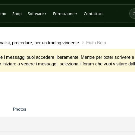
iamo
Shop
Software
Formazione
Contattaci
▼
▼
alisi, procedure, per un trading vincente
Fiuto Beta
 i messaggi puoi accedere liberamente. Mentre per poter scrivere e co
iniziare a vedere i messaggi, seleziona il forum che vuoi visitare dalla
Photos