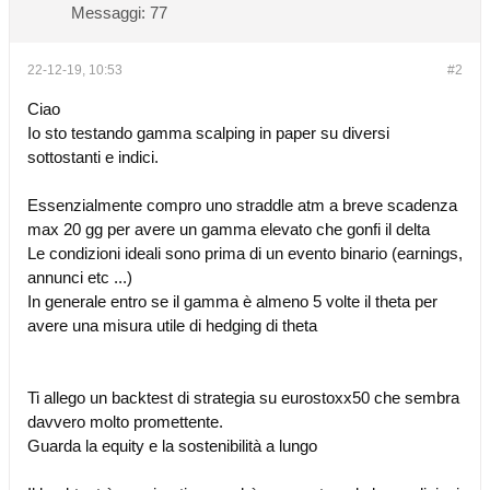
Messaggi:
77
22-12-19, 10:53
#2
Ciao
Io sto testando gamma scalping in paper su diversi
sottostanti e indici.
Essenzialmente compro uno straddle atm a breve scadenza
max 20 gg per avere un gamma elevato che gonfi il delta
Le condizioni ideali sono prima di un evento binario (earnings,
annunci etc ...)
In generale entro se il gamma è almeno 5 volte il theta per
avere una misura utile di hedging di theta
Ti allego un backtest di strategia su eurostoxx50 che sembra
davvero molto promettente.
Guarda la equity e la sostenibilità a lungo