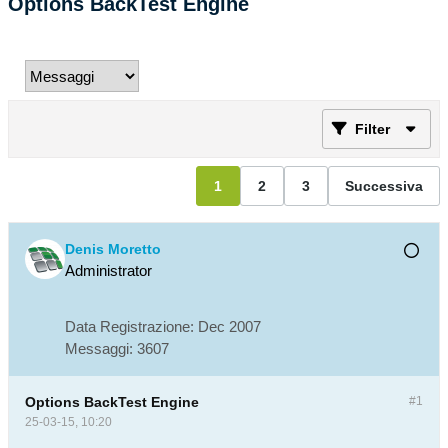
Options BackTest Engine
Filter
1
2
3
Successiva
Denis Moretto
Administrator
Data Registrazione:
Dec 2007
Messaggi:
3607
Options BackTest Engine
#1
25-03-15, 10:20