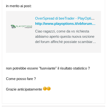
in merito ai post:
OverSpread di beeTrader - PlayOptions Forums
http://www.playoptions.it/vbforum/showthread.php?4454-OverSpread-di-beeTrader&p=83055&viewfull=1#post83055
Ciao ragazzi, come da vs richiesta
abbiamo aperto questa nuova sezione
del forum affinchè possiate scambiare
idee ed esperienze sull'OverSpread.
Consiglio di condividere solo immagini,
in quanto WorkSpace o Symbol List
potrebbero creare problemi in
considerazione del fatto che sono legati
non potrebbe essere "fuorviante" il risultato statistico ?
al broker, anche i risultati
Come posso fare ?
Grazie anticipatamente