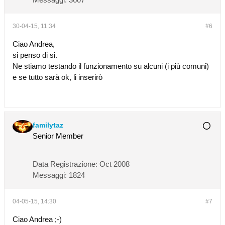
30-04-15, 11:34
#6
Ciao Andrea,
si penso di si.
Ne stiamo testando il funzionamento su alcuni (i più comuni)
e se tutto sarà ok, li inserirò
familytaz
Senior Member
Data Registrazione:
Oct 2008
Messaggi:
1824
04-05-15, 14:30
#7
Ciao Andrea ;-)