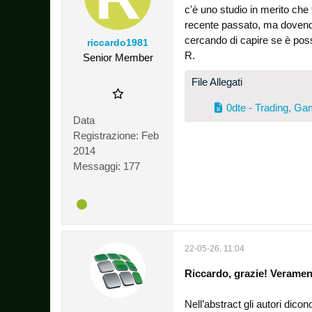
c'è uno studio in merito che 
recente passato, ma dovendo 
cercando di capire se è poss
riccardo1981
R.
Senior Member
File Allegati
0dte - Trading, Ga
Data
Registrazione:
Feb
2014
Messaggi:
177
22-05-26, 11:04
Riccardo, grazie! Veramente
Nell’abstract gli autori dic