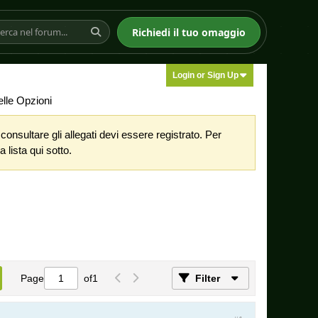
Richiedi il tuo omaggio
Login or Sign Up
lle Opzioni
nsultare gli allegati devi essere registrato. Per
 lista qui sotto.
Page
of
1
Filter