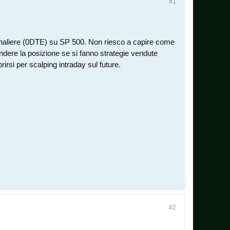
#1
ornaliere (0DTE) su SP 500. Non riesco a capire come
ndere la posizione se si fanno strategie vendute
rsi per scalping intraday sul future.
#2