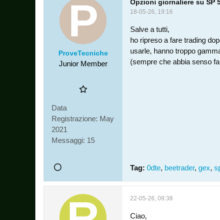
Opzioni giornaliere su SP 
18-05-26, 19:16
Salve a tutti,
ho ripreso a fare trading d
usarle, hanno troppo gamma e
ProveTecniche
(sempre che abbia senso farl
Junior Member
Data
Registrazione:
May
2021
Messaggi:
15
Tag:
0dte
,
beetrader
,
gex
,
s
22-05-26, 09:38
Ciao,