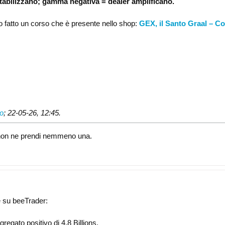
tabilizzano; gamma negativa = dealer amplificano.
o fatto un corso che è presente nello shop:
GEX, il Santo Graal – C
no
;
22-05-26, 12:45
.
i, non ne prendi nemmeno una.
e su beeTrader:
regato positivo di 4.8 Billions.