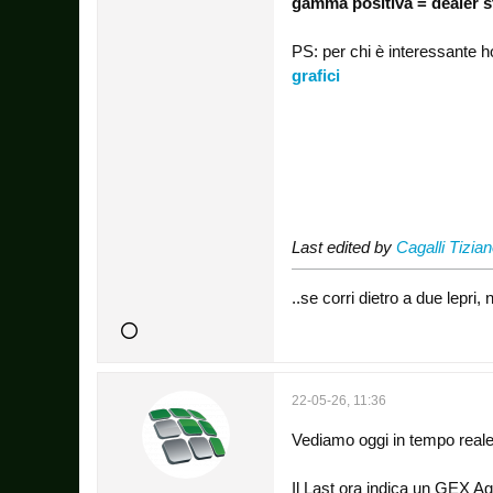
gamma positiva = dealer s
PS: per chi è interessante h
grafici
Last edited by
Cagalli Tizia
..se corri dietro a due lepr
22-05-26, 11:36
Vediamo oggi in tempo real
Il Last ora indica un GEX Agg