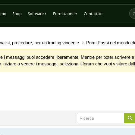
iamo
Shop
Software
Formazione
Contattaci
▼
▼
alisi, procedure, per un trading vincente
Primi Passi nel mondo de
 i messaggi puoi accedere liberamente. Mentre per poter scrivere e co
iniziare a vedere i messaggi, seleziona il forum che vuoi visitare dalla