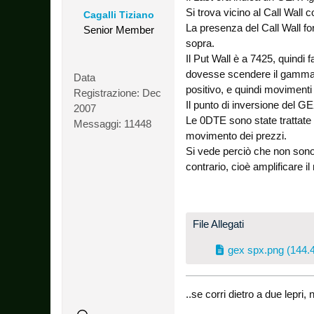
Si trova vicino al Call Wall 
Cagalli Tiziano
La presenza del Call Wall for
Senior Member
sopra.
Il Put Wall è a 7425, quindi 
dovesse scendere il gamma 
Data
positivo, e quindi movimenti 
Registrazione:
Dec
Il punto di inversione del G
2007
Le 0DTE sono state trattate 
Messaggi:
11448
movimento dei prezzi.
Si vede perciò che non sono 
contrario, cioè amplificare i
File Allegati
gex spx.png
(144.4
..se corri dietro a due lepr