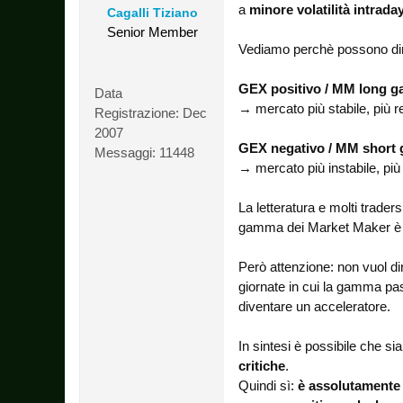
a
minore volatilità intrada
Cagalli Tiziano
Senior Member
Vediamo perchè possono dire
GEX positivo / MM long 
Data
→ mercato più stabile, più re
Registrazione:
Dec
2007
GEX negativo / MM short
Messaggi:
11448
→ mercato più instabile, più
La letteratura e molti trade
gamma dei Market Maker è pos
Però attenzione: non vuol d
giornate in cui la gamma pa
diventare un acceleratore.
In sintesi è possibile che s
critiche
.
Quindi sì:
è assolutamente 