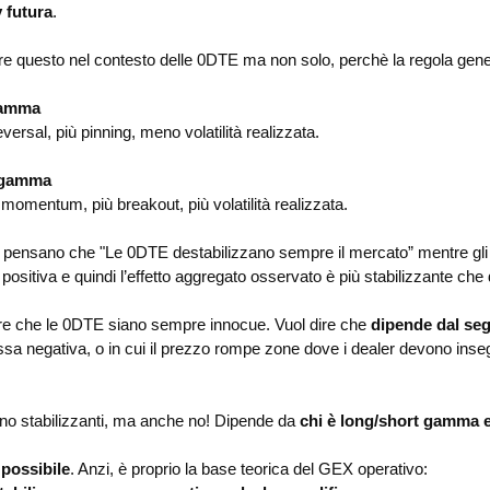
y futura
.
 questo nel contesto delle 0DTE ma non solo, perchè la regola gene
gamma
versal, più pinning, meno volatilità realizzata.
 gamma
 momentum, più breakout, più volatilità realizzata.
rs pensano che "Le 0DTE destabilizzano sempre il mercato” mentre gli 
itiva e quindi l’effetto aggregato osservato è più stabilizzante che 
ire che le 0DTE siano sempre innocue. Vuol dire che
dipende dal se
ssa negativa, o in cui il prezzo rompe zone dove i dealer devono ins
iano stabilizzanti, ma anche no! Dipende da
chi è long/short gamma e 
possibile
. Anzi, è proprio la base teorica del GEX operativo: