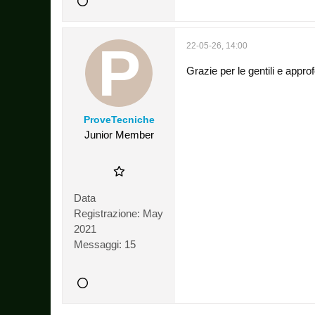
22-05-26, 14:00
Grazie per le gentili e appro
ProveTecniche
Junior Member
Data
Registrazione:
May
2021
Messaggi:
15