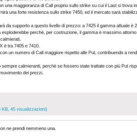
con una maggioranza di Call proprio sullo strike su cui il Last si trova
nirà una forte resistenza sullo strike 7450, ed il mercato sarà stabiliz
farà da supporto a questo livello di prezzo: a 7425 il gamma attuale è 
esploderebbe perchè, per costruzione, il gamma è massimo attorno 
calmierati.
EX è tra 7405 e 7410.
con un numero di Call maggiore rispetto alle Put, contribuendo a render
sempre calmieranti, perchè se fossero state trattate con più Put rispet
l movimento dei prezzi.
 KB, 45 visualizzazioni)
i, non ne prendi nemmeno una.