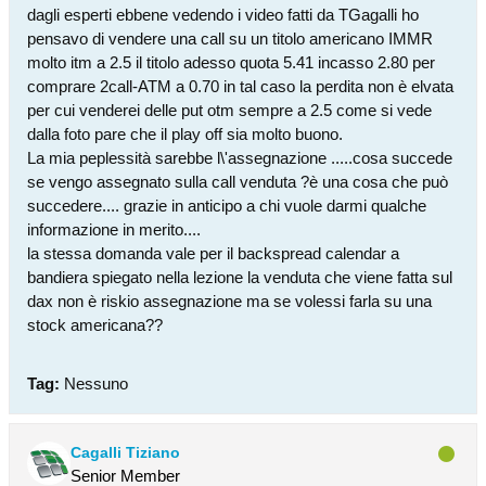
dagli esperti ebbene vedendo i video fatti da TGagalli ho
pensavo di vendere una call su un titolo americano IMMR
molto itm a 2.5 il titolo adesso quota 5.41 incasso 2.80 per
comprare 2call-ATM a 0.70 in tal caso la perdita non è elvata
per cui venderei delle put otm sempre a 2.5 come si vede
dalla foto pare che il play off sia molto buono.
La mia peplessità sarebbe l\'assegnazione .....cosa succede
se vengo assegnato sulla call venduta ?è una cosa che può
succedere.... grazie in anticipo a chi vuole darmi qualche
informazione in merito....
la stessa domanda vale per il backspread calendar a
bandiera spiegato nella lezione la venduta che viene fatta sul
dax non è riskio assegnazione ma se volessi farla su una
stock americana??
Tag:
Nessuno
Cagalli Tiziano
Senior Member