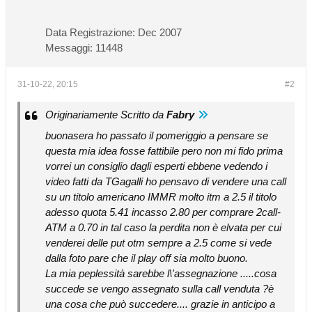
Data Registrazione:
Dec 2007
Messaggi:
11448
31-10-22, 20:15
#2
Originariamente Scritto da
Fabry
buonasera ho passato il pomeriggio a pensare se
questa mia idea fosse fattibile pero non mi fido prima
vorrei un consiglio dagli esperti ebbene vedendo i
video fatti da TGagalli ho pensavo di vendere una call
su un titolo americano IMMR molto itm a 2.5 il titolo
adesso quota 5.41 incasso 2.80 per comprare 2call-
ATM a 0.70 in tal caso la perdita non è elvata per cui
venderei delle put otm sempre a 2.5 come si vede
dalla foto pare che il play off sia molto buono.
La mia peplessità sarebbe l\'assegnazione .....cosa
succede se vengo assegnato sulla call venduta ?è
una cosa che può succedere.... grazie in anticipo a