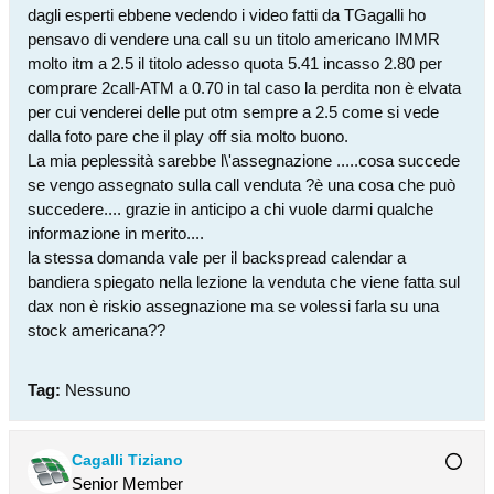
dagli esperti ebbene vedendo i video fatti da TGagalli ho
pensavo di vendere una call su un titolo americano IMMR
molto itm a 2.5 il titolo adesso quota 5.41 incasso 2.80 per
comprare 2call-ATM a 0.70 in tal caso la perdita non è elvata
per cui venderei delle put otm sempre a 2.5 come si vede
dalla foto pare che il play off sia molto buono.
La mia peplessità sarebbe l\'assegnazione .....cosa succede
se vengo assegnato sulla call venduta ?è una cosa che può
succedere.... grazie in anticipo a chi vuole darmi qualche
informazione in merito....
la stessa domanda vale per il backspread calendar a
bandiera spiegato nella lezione la venduta che viene fatta sul
dax non è riskio assegnazione ma se volessi farla su una
stock americana??
Tag:
Nessuno
Cagalli Tiziano
Senior Member