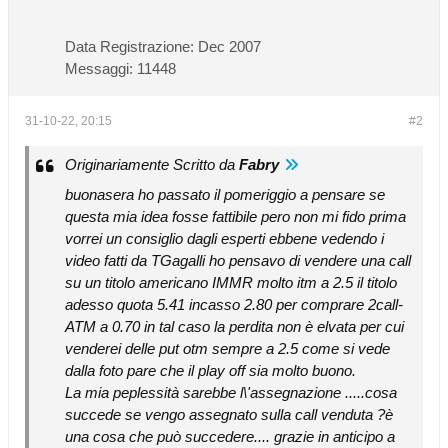
Data Registrazione:
Dec 2007
Messaggi:
11448
31-10-22, 20:15
#2
Originariamente Scritto da
Fabry
buonasera ho passato il pomeriggio a pensare se
questa mia idea fosse fattibile pero non mi fido prima
vorrei un consiglio dagli esperti ebbene vedendo i
video fatti da TGagalli ho pensavo di vendere una call
su un titolo americano IMMR molto itm a 2.5 il titolo
adesso quota 5.41 incasso 2.80 per comprare 2call-
ATM a 0.70 in tal caso la perdita non è elvata per cui
venderei delle put otm sempre a 2.5 come si vede
dalla foto pare che il play off sia molto buono.
La mia peplessità sarebbe l\'assegnazione .....cosa
succede se vengo assegnato sulla call venduta ?è
una cosa che può succedere.... grazie in anticipo a