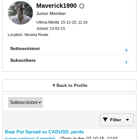
Maverick1990
Junior Member
Ultima Attività: 15-12-20, 11:18
Joined: 13-02-15
Location: Venaria Reale
Sottoscrizioni
9
Subscribers
1
Back to Profile
Filter
Bear Put Spread su CADUSD, perdo
e non capisco il perchè...
(Topic in the
07-10-15, 12:01