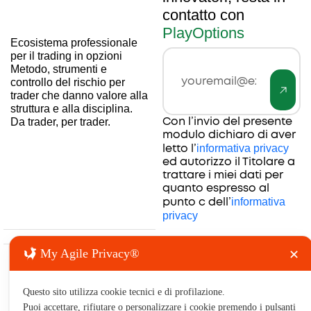
contatto con
PlayOptions
Ecosistema professionale
per il trading in opzioni
Invia
Email
Metodo, strumenti e
controllo del rischio per
trader che danno valore alla
struttura e alla disciplina.
Con l’invio del presente
Da trader, per trader.
modulo dichiaro di aver
informativa privacy
letto l’
ed autorizzo il Titolare a
trattare i miei dati per
quanto espresso al
informativa
punto c dell’
privacy
My Agile Privacy®
✕
Risorse
Contatti
Legale
Azienda
Prodotti
e utilità
&
& Servizi
Forum
Chi
Complian
Contatta
Trading
Risorse
Siamo
Questo sito utilizza cookie tecnici e di profilazione.
Termini e
il team
Software
gratuite
Formazione
Puoi accettare, rifiutare o personalizzare i cookie premendo i pulsanti