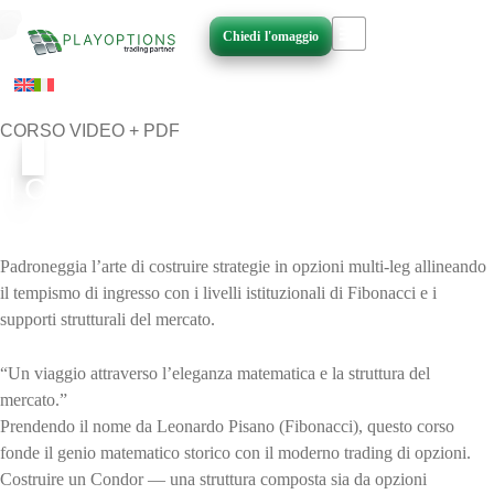
Vai
al
Chiedi l'omaggio
contenuto
CORSO VIDEO + PDF
Il Condor di Fibonacci: Precisione
Strutturale nel Trading di Opzioni
Padroneggia l’arte di costruire strategie in opzioni multi-leg allineando
il tempismo di ingresso con i livelli istituzionali di Fibonacci e i
supporti strutturali del mercato.
“Un viaggio attraverso l’eleganza matematica e la struttura del
mercato.”
Prendendo il nome da Leonardo Pisano (Fibonacci), questo corso
fonde il genio matematico storico con il moderno trading di opzioni.
Costruire un Condor — una struttura composta sia da opzioni