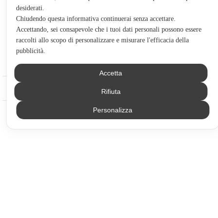
condizioni
Seguici
Percorsi
Forum e
desiderati.
Disclaimer
YouTube
formativi
Chiudendo questa informativa continuerai senza accettare.
risorse
& Privacy
Formazione
Accettando, sei consapevole che i tuoi dati personali possono essere
Guida al
English
(
Inglese
)
Policy
raccolti allo scopo di personalizzare e misurare l'efficacia della
Individuale
percorso
Italiano
Cookie
pubblicità.
Trading
formativo
policy
Shop
Accetta
© 2026 PlayOptions.
Tutti i diritti riservati.
Rifiuta
Personalizza