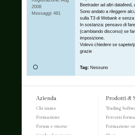
Beetrader ad altri datafeed
2008
Sono andato a rileggere alcu
Messaggi:
481
sulla T3 di Webank e senza 
In sostanza: pensavo di fare
(cambiando discorso) se fann
imposizione.
Volevo chiedere se sapete/po
grazie
Tag:
Nessuno
Azienda
Prodotti & 
Chi siamo
Trading Softw
Formazione
Percorsi forma
Forum e risorse
Formazione on