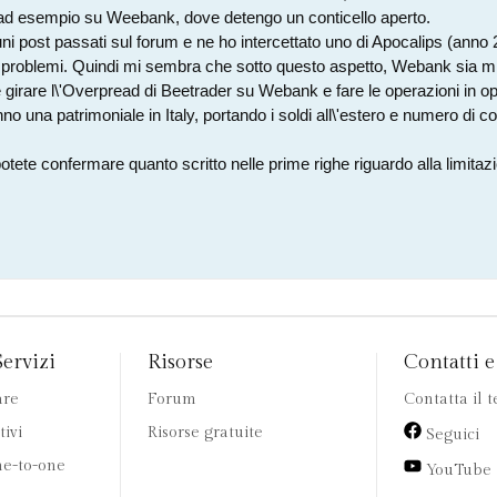
, ad esempio su Weebank, dove detengo un conticello aperto.
ni post passati sul forum e ne ho intercettato uno di Apocalips (anno 
problemi. Quindi mi sembra che sotto questo aspetto, Webank sia mig
 girare l\'Overpread di Beetrader su Webank e fare le operazioni in op
o una patrimoniale in Italy, portando i soldi all\'estero e numero di c
tete confermare quanto scritto nelle prime righe riguardo alla limitazi
Servizi
Risorse
Contatti e 
are
Forum
Contatta il 
tivi
Risorse gratuite
Seguici
e-to-one
YouTube