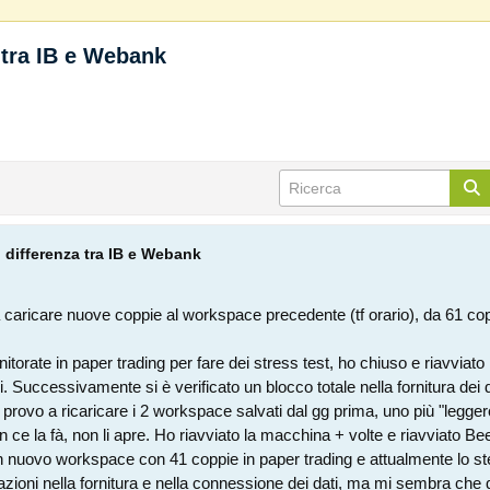
 tra IB e Webank
 differenza tra IB e Webank
 caricare nuove coppie al workspace precedente (tf orario), da 61 coppi
itorate in paper trading per fare dei stress test, ho chiuso e riavviat
 Successivamente si è verificato un blocco totale nella fornitura dei 
 provo a ricaricare i 2 workspace salvati dal gg prima, uno più "legger
ce la fà, non li apre. Ho riavviato la macchina + volte e riavviato Be
n nuovo workspace con 41 coppie in paper trading e attualmente lo s
azioni nella fornitura e nella connessione dei dati, ma mi sembra che