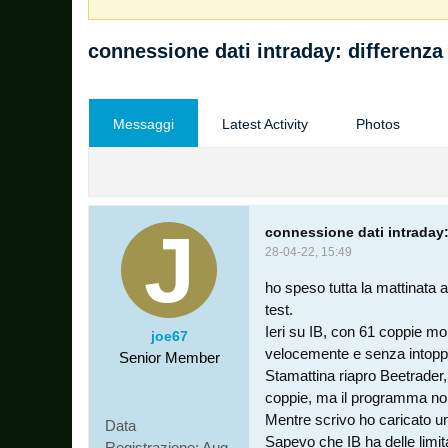
connessione dati intraday: differenza
Messaggi
Latest Activity
Photos
connessione dati intraday:
28-04-22, 15:49
ho speso tutta la mattinata a
test.
Ieri su IB, con 61 coppie mon
joe67
velocemente e senza intoppi.
Senior Member
Stamattina riapro Beetrader,
coppie, ma il programma non 
Mentre scrivo ho caricato u
Data
Sapevo che IB ha delle limit
Registrazione:
Aug