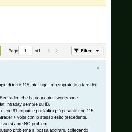
Page
of
1
Filter
#1
e di ieri a 115 totali oggi, ma sopratutto a fare dei
o Beetrader, che ha ricaricato il workspace
dati intraday sempre su IB.
o" con 61 coppie e poi l\'altro più pesante con 115
etrader + volte con lo stesso esito precedente.
tesso si apre NO problem
 questo problema si possa aggirare, collegando