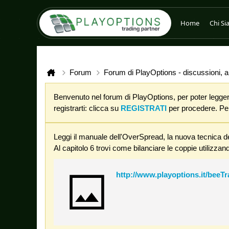
Home
Chi S
Forum
Forum di PlayOptions - discussioni, an
Benvenuto nel forum di PlayOptions, per poter leggere
registrarti: clicca su
REGISTRATI
per procedere. Per 
Leggi il manuale dell'OverSpread, la nuova tecnica de
Al capitolo 6 trovi come bilanciare le coppie utilizzand
http://www.playoptions.it/beeT