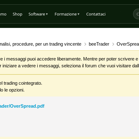
iamo
Shop
Software
Formazione
Contattaci
▼
▼
alisi, procedure, per un trading vincente
beeTrader
OverSpread
 i messaggi puoi accedere liberamente. Mentre per poter scrivere e co
iniziare a vedere i messaggi, seleziona il forum che vuoi visitare dalla
l trading cointegrato.
o le opzioni.
rader/OverSpread.pdf