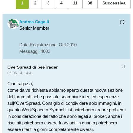
1
2
3
4
11
38
Successiva
Andrea Cagalli
Senior Member
Data Registrazione:
Oct 2010
Messaggi:
4002
OverSpread di beeTrader
#1
06-06-14, 14:41
Ciao ragazzi,
come da vs richiesta abbiamo aperto questa nuova sezione
del forum affinchè possiate scambiare idee ed esperienze
sull\'OverSpread. Consiglio di condividere solo immagini, in
quanto WorkSpace o Symbol List potrebbero creare problemi
in considerazione del fatto che sono legati al broker, anche i
risultati potrebbero essere fuorvianti in quanto potrebbero
essere riferiti a giorni completamente diversi.