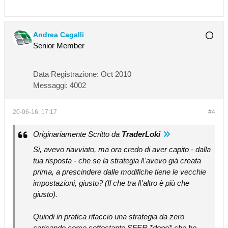
Andrea Cagalli
Senior Member
Data Registrazione:
Oct 2010
Messaggi:
4002
20-06-16, 17:17
#4
Originariamente Scritto da
TraderLoki
Si, avevo riavviato, ma ora credo di aver capito - dalla
tua risposta - che se la strategia l\'avevo già creata
prima, a prescindere dalle modifiche tiene le vecchie
impostazioni, giusto? (Il che tra l\'altro è più che
giusto).
Quindi in pratica rifaccio una strategia da zero
caricando come sottostante SFER *dopo* che ho