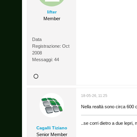
lifter
Member
Data
Registrazione:
Oct
2008
Messaggi:
44
18-05-26, 11:25
Nella realtà sono circa 600 che
..se corri dietro a due lepr
Cagalli Tiziano
Senior Member