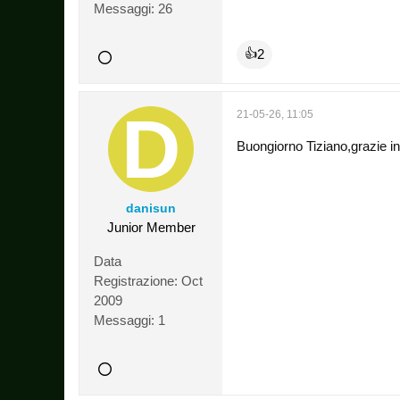
Messaggi:
26
2
👍
21-05-26, 11:05
Buongiorno Tiziano,grazie in
danisun
Junior Member
Data
Registrazione:
Oct
2009
Messaggi:
1