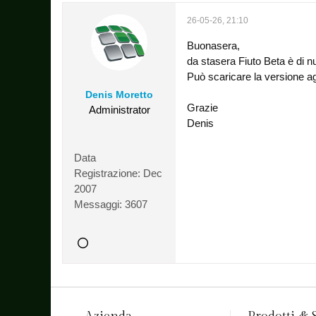
26-05-26, 21:10
Buonasera,
da stasera Fiuto Beta è di n
Può scaricare la versione a
Denis Moretto
Grazie
Administrator
Denis
Data
Registrazione:
Dec
2007
Messaggi:
3607