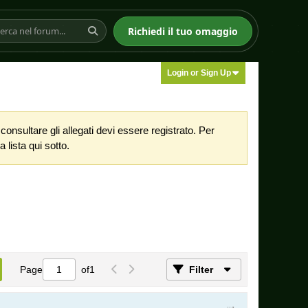
Richiedi il tuo omaggio
Login or Sign Up
nsultare gli allegati devi essere registrato. Per
 lista qui sotto.
Page
of
1
Filter