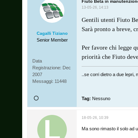
Fiuto Beta in manutenzion
13-05-26, 14:13
Gentili utenti Fiuto Be
Sarà pronto a breve, c
Cagalli Tiziano
Senior Member
Per favore chi legge q
priorità che Fiuto dev
Data
Registrazione:
Dec
2007
..se corri dietro a due lepr
Messaggi:
11448
Tag:
Nessuno
18-05-26, 10:39
Ma sono rimasto il solo ad 