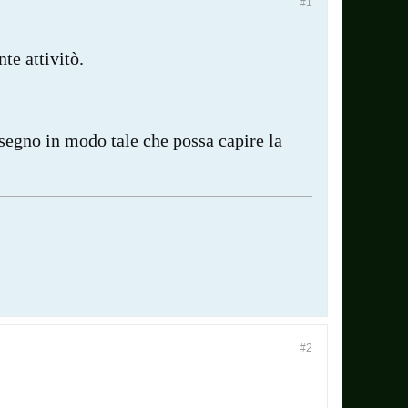
#1
te attivitò.
 segno in modo tale che possa capire la
#2