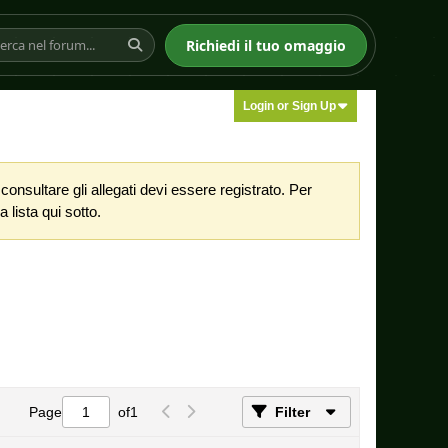
Richiedi il tuo omaggio
Login or Sign Up
nsultare gli allegati devi essere registrato. Per
 lista qui sotto.
Page
of
1
Filter