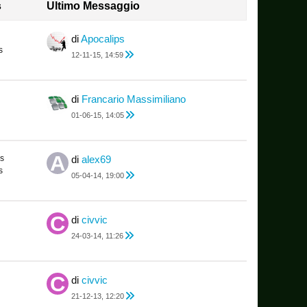
s
Ultimo Messaggio
di
Apocalips
s
12-11-15, 14:59
di
Francario Massimiliano
01-06-15, 14:05
s
di
alex69
s
05-04-14, 19:00
di
civvic
24-03-14, 11:26
di
civvic
21-12-13, 12:20