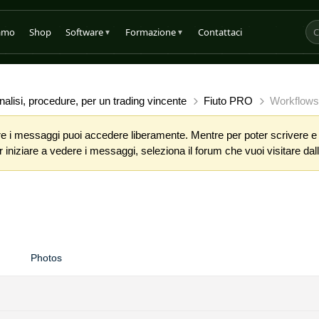
iamo
Shop
Software
Formazione
Contattaci
▼
▼
alisi, procedure, per un trading vincente
Fiuto PRO
Workflows
 i messaggi puoi accedere liberamente. Mentre per poter scrivere e co
iniziare a vedere i messaggi, seleziona il forum che vuoi visitare dalla
Photos