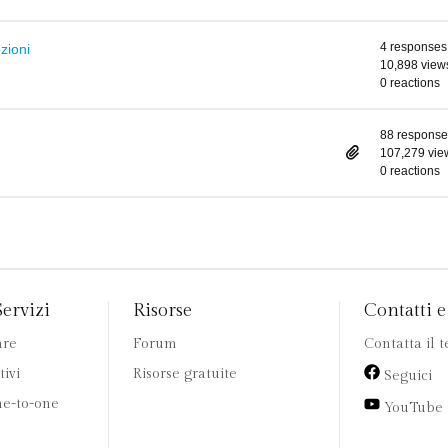
4 responses
zioni
10,898 view
0 reactions
88 response
107,279 vie
0 reactions
Servizi
Risorse
Contatti e 
are
Forum
Contatta il 
tivi
Risorse gratuite
Seguici
e-to-one
YouTube