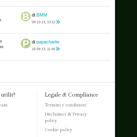
di
BMM
s
08-10-13, 13:12
s
di
papacharlie
ws
16-09-13, 11:46
utilit?
Legale & Compliance
team
Termini e condizioni
Disclaimer & Privacy
policy
Cookie policy