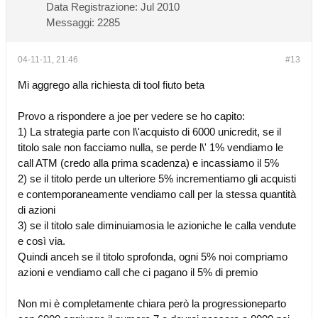
Data Registrazione:
Jul 2010
Messaggi:
2285
04-11-11, 21:46
#13
Mi aggrego alla richiesta di tool fiuto beta
Provo a rispondere a joe per vedere se ho capito:
1) La strategia parte con l\'acquisto di 6000 unicredit, se il
titolo sale non facciamo nulla, se perde l\' 1% vendiamo le
call ATM (credo alla prima scadenza) e incassiamo il 5%
2) se il titolo perde un ulteriore 5% incrementiamo gli acquisti
e contemporaneamente vendiamo call per la stessa quantità
di azioni
3) se il titolo sale diminuiamosia le azioniche le calla vendute
e così via.
Quindi anceh se il titolo sprofonda, ogni 5% noi compriamo
azioni e vendiamo call che ci pagano il 5% di premio
Non mi è completamente chiara però la progressioneparto