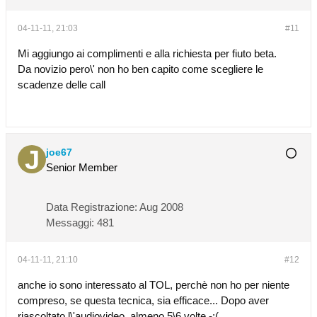
04-11-11, 21:03
#11
Mi aggiungo ai complimenti e alla richiesta per fiuto beta.
Da novizio pero\' non ho ben capito come scegliere le
scadenze delle call
joe67
Senior Member
Data Registrazione:
Aug 2008
Messaggi:
481
04-11-11, 21:10
#12
anche io sono interessato al TOL, perchè non ho per niente
compreso, se questa tecnica, sia efficace... Dopo aver
riascoltato l\'audiovideo, almeno 5\6 volte -:(