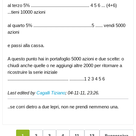
al terzo 5% ................................................ 4 5 6 ... (4+6)
...tieni 10000 azioni
al quarto 5% ................................................5 ...... vendi 5000
azioni
e passi alla cassa.
A questo punto hai in portafoglio 5000 azioni e due scelte: o
chiudi anche quelle o ne aggiungi altre 2000 per ritornare a
ricostruire la serie iniziale
.................................................. ............1 2 3 4 5 6
Last edited by
Cagalli Tiziano
;
04-11-11, 23:26
.
..se corri dietro a due lepri, non ne prendi nemmeno una.
1
2
3
4
11
13
Successiva