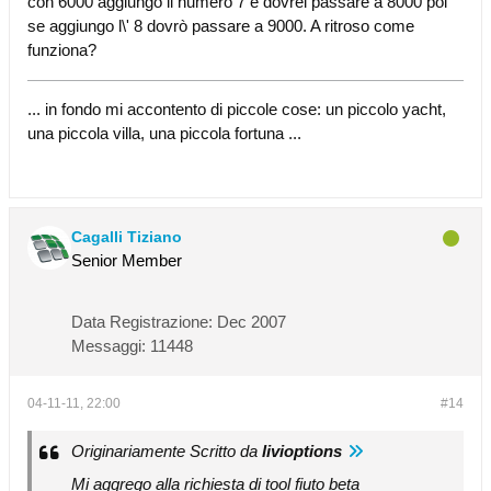
con 6000 aggiungo il numero 7 e dovrei passare a 8000 poi
se aggiungo l\' 8 dovrò passare a 9000. A ritroso come
funziona?
... in fondo mi accontento di piccole cose: un piccolo yacht,
una piccola villa, una piccola fortuna ...
Cagalli Tiziano
Senior Member
Data Registrazione:
Dec 2007
Messaggi:
11448
04-11-11, 22:00
#14
Originariamente Scritto da
livioptions
Mi aggrego alla richiesta di tool fiuto beta