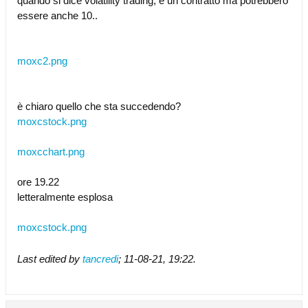
quando si dice volatility trading, è un contratto ma potrebbero
essere anche 10..
moxc2.png
è chiaro quello che sta succedendo?
moxcstock.png
moxcchart.png
ore 19.22
letteralmente esplosa
moxcstock.png
Last edited by
tancredi
;
11-08-21, 19:22
.