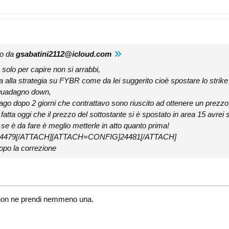
to da
gsabatini2112@icloud.com
solo per capire non si arrabbi,
a alla strategia su FYBR come da lei suggerito cioè spostare lo strike
i guadagno down,
15-ago dopo 2 giorni che contrattavo sono riuscito ad ottenere un prezz
fatta oggi che il prezzo del sottostante si è spostato in area 15 avrei 
a se è da fare è meglio metterle in atto quanto prima!
4479[/ATTACH][ATTACH=CONFIG]24481[/ATTACH]
dopo la correzione
i, non ne prendi nemmeno una.