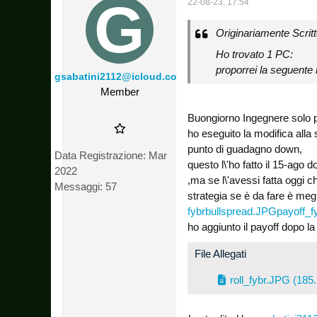
22-08-23, 17:54
Originariamente Scrit
Ho trovato 1 PC:
proporrei la seguente 
gsabatini2112@icloud.com
Member
Buongiorno Ingegnere solo pe
ho eseguito la modifica alla
punto di guadagno down,
Data Registrazione:
Mar
questo l\'ho fatto il 15-ago
2022
,ma se l\'avessi fatta oggi c
Messaggi:
57
strategia se è da fare è megl
fybrbullspread.JPG
payoff_f
ho aggiunto il payoff dopo l
File Allegati
roll_fybr.JPG
(185.