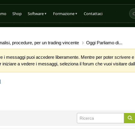
iamo
Shop
Software
Formazione
Contattaci
▼
▼
alisi, procedure, per un trading vincente
Oggi Parliamo di...
 i messaggi puoi accedere liberamente. Mentre per poter scrivere e co
iniziare a vedere i messaggi, seleziona il forum che vuoi visitare dalla
N