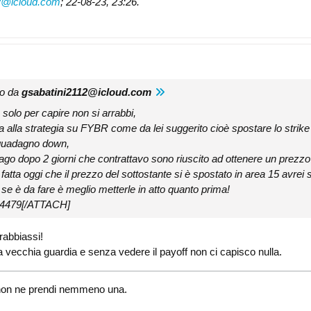
2@icloud.com
;
22-08-23, 23:26
.
to da
gsabatini2112@icloud.com
solo per capire non si arrabbi,
a alla strategia su FYBR come da lei suggerito cioè spostare lo strike
i guadagno down,
15-ago dopo 2 giorni che contrattavo sono riuscito ad ottenere un prezz
fatta oggi che il prezzo del sottostante si è spostato in area 15 avrei 
a se è da fare è meglio metterle in atto quanto prima!
4479[/ATTACH]
rabbiassi!
a vecchia guardia e senza vedere il payoff non ci capisco nulla.
i, non ne prendi nemmeno una.