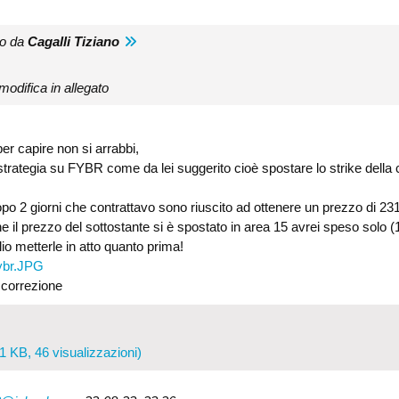
to da
Cagalli Tiziano
modifica in allegato
r capire non si arrabbi,
 strategia su FYBR come da lei suggerito cioè spostare lo strike della 
 dopo 2 giorni che contrattavo sono riuscito ad ottenere un prezzo di 2
he il prezzo del sottostante si è spostato in area 15 avrei speso solo (1
io metterle in atto quanto prima!
ybr.JPG
a correzione
1 KB, 46 visualizzazioni)