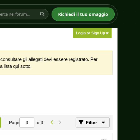
Richiedi il tuo omaggio
Login or Sign Up
nsultare gli allegati devi essere registrato. Per
 lista qui sotto.
Page
of
3
Filter