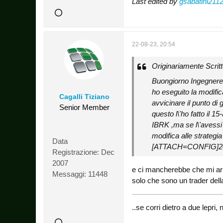
Last edited by
gsabatini211
22-08-23, 20:54
Originariamente Scrit
Buongiorno Ingegnere 
ho eseguito la modific
Cagalli Tiziano
avvicinare il punto d
Senior Member
questo l\'ho fatto il 
IBRK ,ma se l\'avessi 
modifica alle strategi
Data
[ATTACH=CONFIG]2
Registrazione:
Dec
2007
e ci mancherebbe che mi ar
Messaggi:
11448
solo che sono un trader dell
..se corri dietro a due lepr