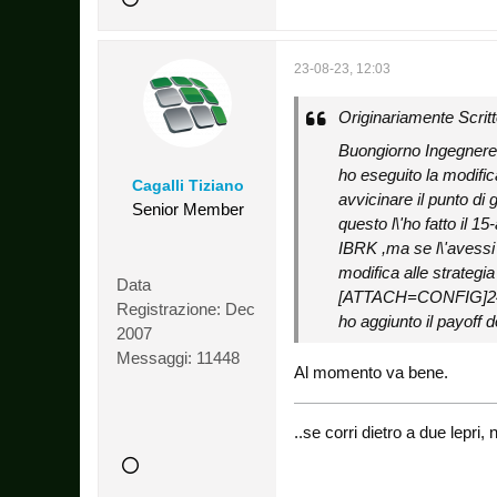
23-08-23, 12:03
Originariamente Scrit
Buongiorno Ingegnere 
ho eseguito la modific
Cagalli Tiziano
avvicinare il punto d
Senior Member
questo l\'ho fatto il 
IBRK ,ma se l\'avessi 
modifica alle strategi
Data
[ATTACH=CONFIG]2
Registrazione:
Dec
ho aggiunto il payoff 
2007
Messaggi:
11448
Al momento va bene.
..se corri dietro a due lepr