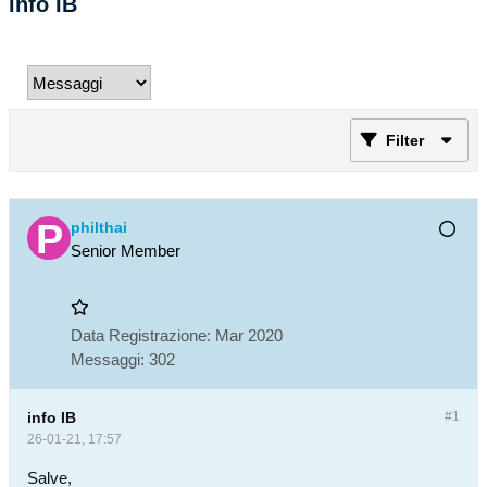
info IB
Filter
philthai
Senior Member
Data Registrazione:
Mar 2020
Messaggi:
302
info IB
#1
26-01-21, 17:57
Salve,