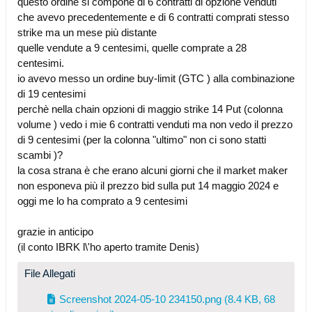
questo ordine si compone di 6 contratti di opzione venduti
che avevo precedentemente e di 6 contratti comprati stesso
strike ma un mese più distante
quelle vendute a 9 centesimi, quelle comprate a 28
centesimi.
io avevo messo un ordine buy-limit (GTC ) alla combinazione
di 19 centesimi
perchè nella chain opzioni di maggio strike 14 Put (colonna
volume ) vedo i mie 6 contratti venduti ma non vedo il prezzo
di 9 centesimi (per la colonna "ultimo" non ci sono statti
scambi )?
la cosa strana è che erano alcuni giorni che il market maker
non esponeva più il prezzo bid sulla put 14 maggio 2024 e
oggi me lo ha comprato a 9 centesimi
grazie in anticipo
(il conto IBRK l\'ho aperto tramite Denis)
File Allegati
Screenshot 2024-05-10 234150.png
(8.4 KB, 68