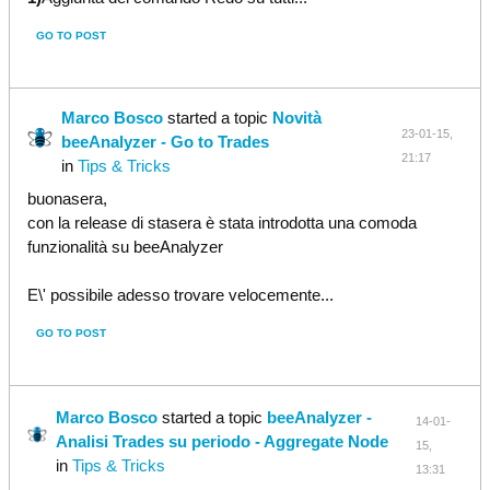
GO TO POST
Marco Bosco
started a topic
Novità
23-01-15,
beeAnalyzer - Go to Trades
21:17
in
Tips & Tricks
buonasera,
con la release di stasera è stata introdotta una comoda
funzionalità su beeAnalyzer
E\' possibile adesso trovare velocemente...
GO TO POST
Marco Bosco
started a topic
beeAnalyzer -
14-01-
Analisi Trades su periodo - Aggregate Node
15,
in
Tips & Tricks
13:31