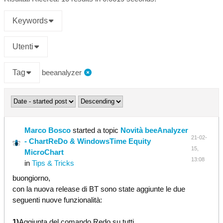
Keywords
Utenti
Tag
beeanalyzer
Marco Bosco
started a topic
Novità beeAnalyzer
21-02-
- ChartReDo & WindowsTime Equity
15,
MicroChart
13:08
in
Tips & Tricks
buongiorno,
con la nuova release di BT sono state aggiunte le due
seguenti nuove funzionalità:
1)
Aggiunta del comando Redo su tutti...