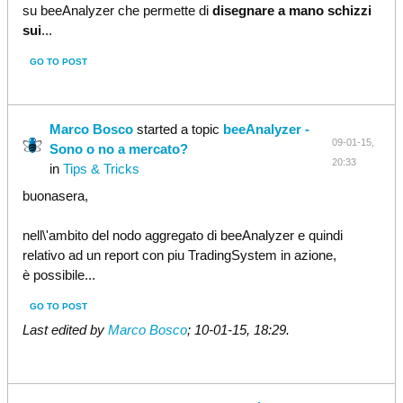
su beeAnalyzer che permette di
disegnare a mano schizzi
sui
...
GO TO POST
Marco Bosco
started a topic
beeAnalyzer -
09-01-15,
Sono o no a mercato?
20:33
in
Tips & Tricks
buonasera,
nell\'ambito del nodo aggregato di beeAnalyzer e quindi
relativo ad un report con piu TradingSystem in azione,
è possibile...
GO TO POST
Last edited by
Marco Bosco
;
10-01-15, 18:29
.