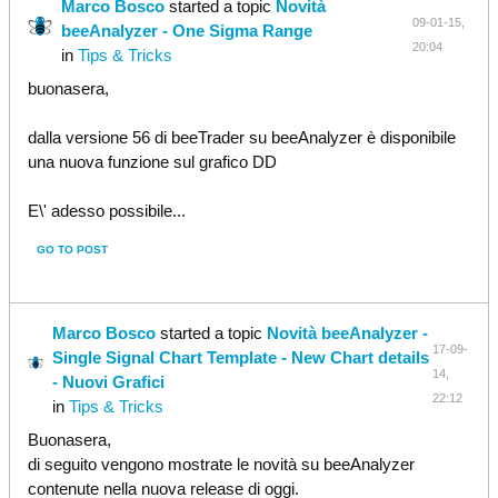
Marco Bosco
started a topic
Novità
09-01-15,
beeAnalyzer - One Sigma Range
20:04
in
Tips & Tricks
buonasera,
dalla versione 56 di beeTrader su beeAnalyzer è disponibile
una nuova funzione sul grafico DD
E\' adesso possibile...
GO TO POST
Marco Bosco
started a topic
Novità beeAnalyzer -
17-09-
Single Signal Chart Template - New Chart details
14,
- Nuovi Grafici
22:12
in
Tips & Tricks
Buonasera,
di seguito vengono mostrate le novità su beeAnalyzer
contenute nella nuova release di oggi.