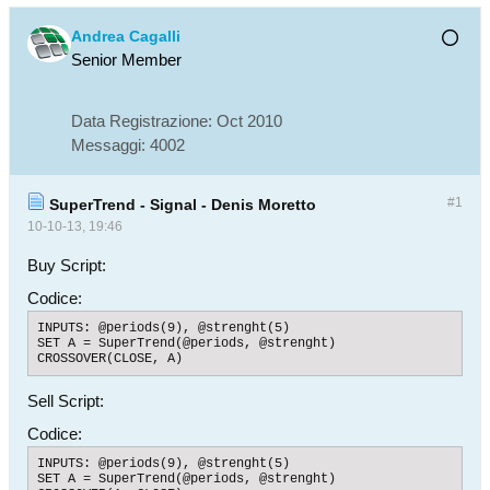
Andrea Cagalli
Senior Member
Data Registrazione:
Oct 2010
Messaggi:
4002
#1
SuperTrend - Signal - Denis Moretto
10-10-13, 19:46
Buy Script:
Codice:
INPUTS: @periods(9), @strenght(5)

SET A = SuperTrend(@periods, @strenght)

CROSSOVER(CLOSE, A)
Sell Script:
Codice:
INPUTS: @periods(9), @strenght(5)

SET A = SuperTrend(@periods, @strenght)
