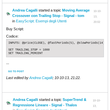
Andrea Cagalli
started a topic
Moving Average
10-10-
Crossover con Trailing Stop - Signal - tom
13,
in
EasyScript: Esempi degli Utenti
20:02
Buy Script:
Codice:
INPUTS: @price(CLOSE), @fastPeriods(5), @slowPeriods(14), @
SET TRAILING_STOP = 1000

SET TRAILING_PERCENT
...
GO TO POST
Last edited by
Andrea Cagalli
;
10-10-13, 21:22
.
Andrea Cagalli
started a topic
SuperTrend &
10-10-
Regressione Lineare - Signal - Thalos
13,