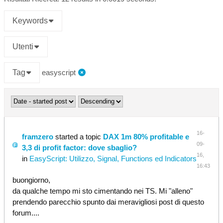
Keywords
Utenti
Tag
easyscript
16-
framzero
started a topic
DAX 1m 80% profitable e
09-
3,3 di profit factor: dove sbaglio?
16,
in
EasyScript: Utilizzo, Signal, Functions ed Indicators
16:43
buongiorno,
da qualche tempo mi sto cimentando nei TS. Mi "alleno"
prendendo parecchio spunto dai meravigliosi post di questo
forum....