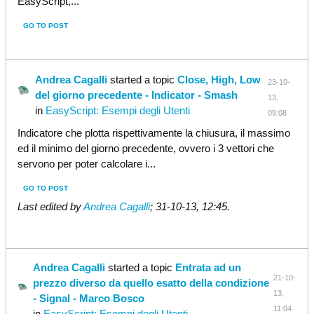
EasyScript,...
GO TO POST
Andrea Cagalli
started a topic
Close, High, Low
23-10-
del giorno precedente - Indicator - Smash
13,
in
EasyScript: Esempi degli Utenti
09:08
Indicatore che plotta rispettivamente la chiusura, il massimo
ed il minimo del giorno precedente, ovvero i 3 vettori che
servono per poter calcolare i...
GO TO POST
Last edited by
Andrea Cagalli
;
31-10-13, 12:45
.
Andrea Cagalli
started a topic
Entrata ad un
21-10-
prezzo diverso da quello esatto della condizione
13,
- Signal - Marco Bosco
11:04
in
EasyScript: Esempi degli Utenti