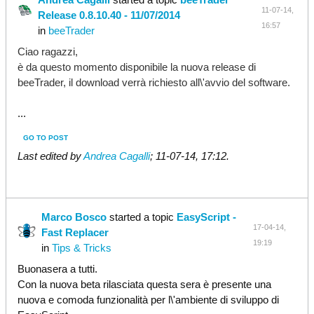
11-07-14,
Release 0.8.10.40 - 11/07/2014
16:57
in
beeTrader
Ciao ragazzi,
è da questo momento disponibile la nuova release di
beeTrader, i
l download verrà richiesto all\'avvio del software.
...
GO TO POST
Last edited by
Andrea Cagalli
;
11-07-14, 17:12
.
Marco Bosco
started a topic
EasyScript -
17-04-14,
Fast Replacer
19:19
in
Tips & Tricks
Buonasera a tutti.
Con la nuova beta rilasciata questa sera è presente una
nuova e comoda funzionalità per l\'ambiente di sviluppo di