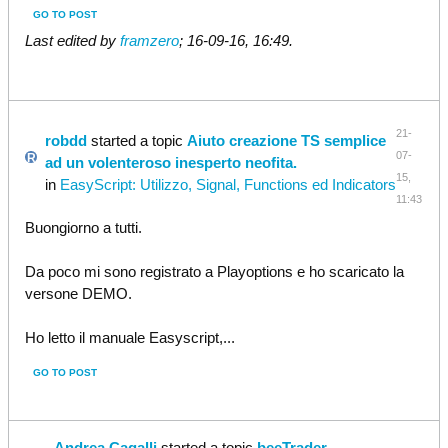
GO TO POST
Last edited by
framzero
;
16-09-16, 16:49
.
21-
robdd
started a topic
Aiuto creazione TS semplice
07-
ad un volenteroso inesperto neofita.
15,
in
EasyScript: Utilizzo, Signal, Functions ed Indicators
11:43
Buongiorno a tutti.
Da poco mi sono registrato a Playoptions e ho scaricato la
versone DEMO.
Ho letto il manuale Easyscript,...
GO TO POST
Andrea Cagalli
started a topic
beeTrader