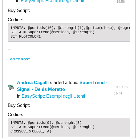
in
EasyScript: Esempi degli Utenti
19:56
Buy Script:
Codice:
INPUTS: @periods(10), @strength(1),@price(close), @regressio
SET A = SuperTrend(@periods, @strength)

SET PLOTCOLOR1
...
GO TO POST
Andrea Cagalli
started a topic
SuperTrend -
10-10-13,
Signal - Denis Moretto
19:46
in
EasyScript: Esempi degli Utenti
Buy Script:
Codice:
INPUTS: @periods(9), @strenght(5)

SET A = SuperTrend(@periods, @strenght)

CROSSOVER(CLOSE, A)