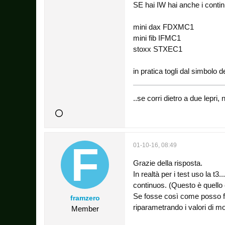
SE hai IW hai anche i contin
mini dax FDXMC1
mini fib IFMC1
stoxx STXEC1
in pratica togli dal simbolo d
..se corri dietro a due lepr
01-10-16, 08:49
Grazie della risposta.
In realtà per i test uso la t
continuos. (Questo è quello c
Se fosse così come posso far
framzero
riparametrando i valori di
Member