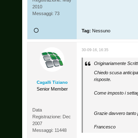
2010
Messaggi:
73
Tag:
Nessuno
30-09-16, 16:35
Originariamente Scrit
Chiedo scusa anticipa
risposte.
Cagalli Tiziano
Senior Member
Come imposto i settag
Data
Grazie davvero tanto p
Registrazione:
Dec
2007
Francesco
Messaggi:
11448