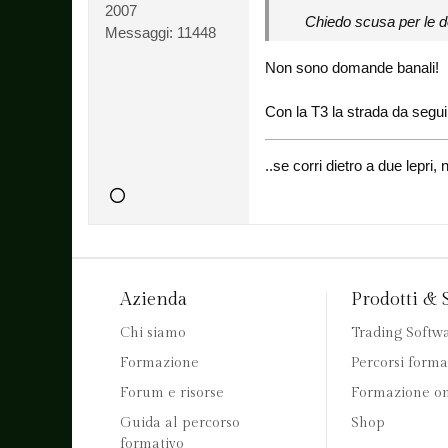
2007
Chiedo scusa per le d
Messaggi:
11448
Non sono domande banali!
Con la T3 la strada da seguire
..se corri dietro a due lepr
Azienda
Prodotti & 
Chi siamo
Trading Softw
Formazione
Percorsi forma
Forum e risorse
Formazione on
Guida al percorso
Shop
formativo