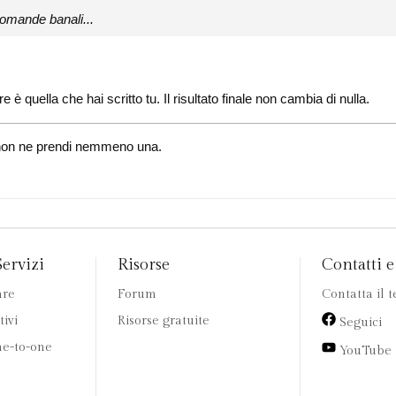
omande banali...
 è quella che hai scritto tu. Il risultato finale non cambia di nulla.
i, non ne prendi nemmeno una.
Servizi
Risorse
Contatti e 
are
Forum
Contatta il 
tivi
Risorse gratuite
Seguici
e-to-one
YouTube