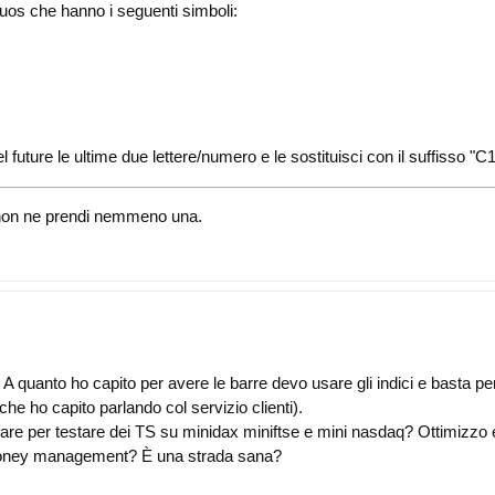
uos che hanno i seguenti simboli:
el future le ultime due lettere/numero e le sostituisci con il suffisso "
i, non ne prendi nemmeno una.
3... A quanto ho capito per avere le barre devo usare gli indici e basta p
he ho capito parlando col servizio clienti).
e per testare dei TS su minidax miniftse e mini nasdaq? Ottimizzo e ba
 money management? È una strada sana?