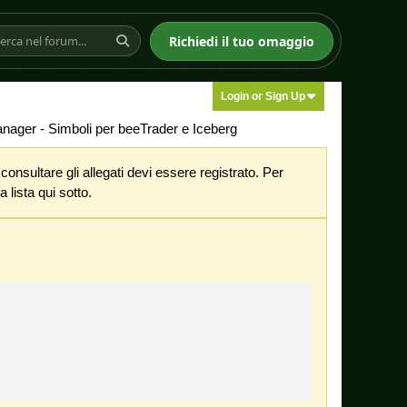
Richiedi il tuo omaggio
Login or Sign Up
ager - Simboli per beeTrader e Iceberg
nsultare gli allegati devi essere registrato. Per
 lista qui sotto.