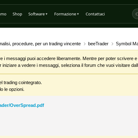
iamo
Shop
Software
Formazione
Contattaci
▼
▼
alisi, procedure, per un trading vincente
beeTrader
Symbol Man
 i messaggi puoi accedere liberamente. Mentre per poter scrivere e co
iniziare a vedere i messaggi, seleziona il forum che vuoi visitare dalla
l trading cointegrato.
o le opzioni.
rader/OverSpread.pdf