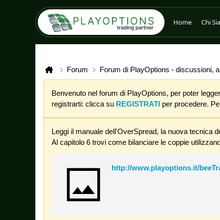
Home
Chi S
Forum
Forum di PlayOptions - discussioni, an
Benvenuto nel forum di PlayOptions, per poter leggere
registrarti: clicca su
REGISTRATI
per procedere. Per 
Leggi il manuale dell'OverSpread, la nuova tecnica de
Al capitolo 6 trovi come bilanciare le coppie utilizzand
http://www.playoptions.it/beeT