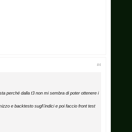
#4
basta perché dalla t3 non mi sembra di poter ottenere i
zo e backtesto sugl\'indici e poi faccio front test