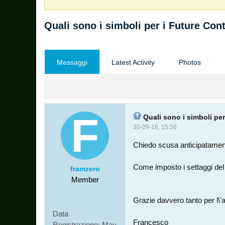
Quali sono i simboli per i Future Cont
Messaggi
Latest Activity
Photos
Quali sono i simboli per
30-09-16, 15:56
Chiedo scusa anticipatament
Come imposto i settaggi del
framzero
Member
Grazie davvero tanto per l\'a
Data
Francesco
Registrazione:
May