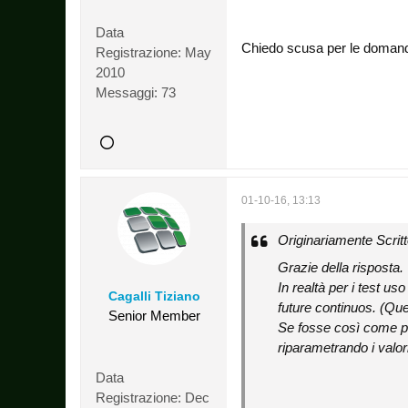
Data
Chiedo scusa per le domande
Registrazione:
May
2010
Messaggi:
73
01-10-16, 13:13
Originariamente Scrit
Grazie della risposta.
In realtà per i test us
Cagalli Tiziano
future continuos. (Que
Senior Member
Se fosse così come pos
riparametrando i val
Data
Registrazione:
Dec