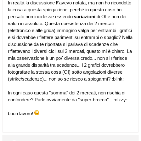
In realtà la discussione l\'avevo notata, ma non ho ricondotto
la cosa a questa spiegazione, perchè in questo caso ho
pensato non incidesse essendo
variazioni
di OI e non dei
valori in assoluto. Questa coesistenza dei 2 mercati
(elettronico e alle grida) immagino valga per entrambi i grafici
e si dovrebbe riflettere parimenti su entrambi o sbaglio? Nella
discussione da te riportata si parlava di scadenze che
riflettevano i diversi cicli sui 2 mercati, questo mi è chiaro. La
mia osservazione è un po\' diversa credo... non si riferisce
alla grande disparità tra scadenze... i 2 grafici dovrebbero
fotografare la stessa cosa (OI) sotto angolazioni diverse
(strike/scadenze)... non so se riesco a spiegarmi? :blink:
In ogni caso questa "somma" dei 2 mercati, non rischia di
confondere? Parlo ovviamente da "super-brocco"... :dizzy:
buon lavoro!