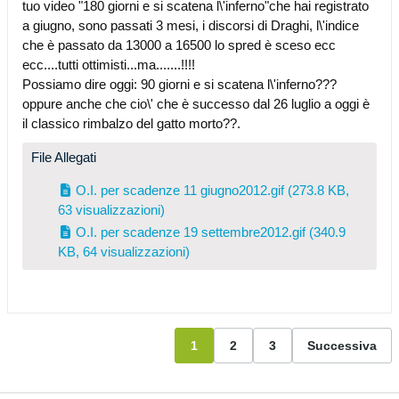
tuo video "180 giorni e si scatena l\'inferno"che hai registrato
a giugno, sono passati 3 mesi, i discorsi di Draghi, l\'indice
che è passato da 13000 a 16500 lo spred è sceso ecc
ecc....tutti ottimisti...ma.......!!!!
Possiamo dire oggi: 90 giorni e si scatena l\'inferno???
oppure anche che cio\' che è successo dal 26 luglio a oggi è
il classico rimbalzo del gatto morto??.
File Allegati
O.I. per scadenze 11 giugno2012.gif
(273.8 KB,
63 visualizzazioni)
O.I. per scadenze 19 settembre2012.gif
(340.9
KB, 64 visualizzazioni)
1
2
3
Successiva