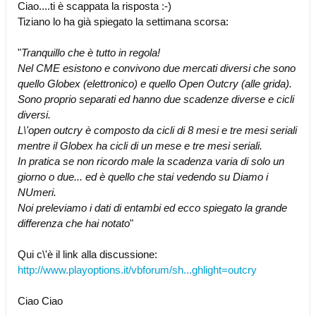
Ciao....ti è scappata la risposta :-)
Tiziano lo ha già spiegato la settimana scorsa:
"
Tranquillo che è tutto in regola!
Nel CME esistono e convivono due mercati diversi che sono
quello Globex (elettronico) e quello Open Outcry (alle grida).
Sono proprio separati ed hanno due scadenze diverse e cicli
diversi.
L\'open outcry è composto da cicli di 8 mesi e tre mesi seriali
mentre il Globex ha cicli di un mese e tre mesi seriali.
In pratica se non ricordo male la scadenza varia di solo un
giorno o due... ed è quello che stai vedendo su Diamo i
NUmeri.
Noi preleviamo i dati di entambi ed ecco spiegato la grande
differenza che hai notato
"
Qui c\'è il link alla discussione:
http://www.playoptions.it/vbforum/sh...ghlight=outcry
Ciao Ciao