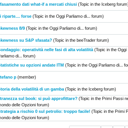
fasamento dati what-if a mercati chiusi
(Topic in the
Iceberg
forum
i riparte.... forse
(Topic in the
Oggi Parliamo di...
forum)
kewness 8/9
(Topic in the
Oggi Parliamo di...
forum)
kewness su S&P sfasata?
(Topic in the
beeTrader
forum)
ondaggio: operatività nelle fasi di alta volatilità
(Topic in the
Oggi
arliamo di...
forum)
tatistiche su opzioni andate ITM
(Topic in the
Oggi Parliamo di...
fo
tefano p
(member)
toria della volatilità di un gamba
(Topic in the
Iceberg
forum)
tranezza sul book: si può approfittare?
(Topic in the
Primi Passi n
ondo delle Opzioni
forum)
trategia a rischio 0 sul petrolio: troppo facile!
(Topic in the
Primi P
ondo delle Opzioni
forum)