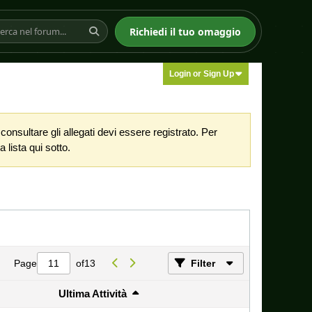
Richiedi il tuo omaggio
Login or Sign Up
nsultare gli allegati devi essere registrato. Per
 lista qui sotto.
Page
of
13
Filter
Ultima Attività