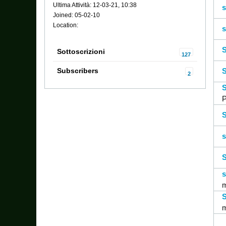
Ultima Attività: 12-03-21, 10:38
s
Joined: 05-02-10
Location:
s
S
Sottoscrizioni
127
Subscribers
S
2
S
P
S
s
S
s
m
S
m