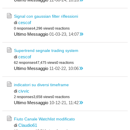
Signal con gaussian filter riflessioni
di
cescof
0 responses
4,296 views
0 reactions
Ultimo Messaggio
01-03-23, 14:07
Supertrend segnale trading system
di
cescof
62 responses
47,475 views
0 reactions
Ultimo Messaggio
11-02-22, 10:06
indicatori su diversi timeframe
di
civvic
2 responses
3,658 views
0 reactions
Ultimo Messaggio
10-12-21, 11:42
Fiuto Canale Watchlist modificato
di
Claudio61