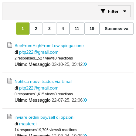
Filter
1
2
3
4
11
19
Successiva
BeeFromHighFromLow spiegazione
di
pitp222@gmail.com
2 responses
1,527 views
0 reactions
Ultimo Messaggio
03-10-25, 09:42
Notifica nuovi trades via Email
di
pitp222@gmail.com
0 responses
1,615 views
0 reactions
Ultimo Messaggio
22-07-25, 22:06
inviare ordini buy/sell di opzioni
di
masterci
14 responses
19,705 views
0 reactions
Ultimo Messaggio
12-08-24, 10:28