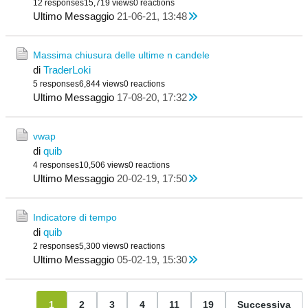
12 responses
15,719 views
0 reactions
Ultimo Messaggio
21-06-21, 13:48
Massima chiusura delle ultime n candele
di
TraderLoki
5 responses
6,844 views
0 reactions
Ultimo Messaggio
17-08-20, 17:32
vwap
di
quib
4 responses
10,506 views
0 reactions
Ultimo Messaggio
20-02-19, 17:50
Indicatore di tempo
di
quib
2 responses
5,300 views
0 reactions
Ultimo Messaggio
05-02-19, 15:30
1
2
3
4
11
19
Successiva