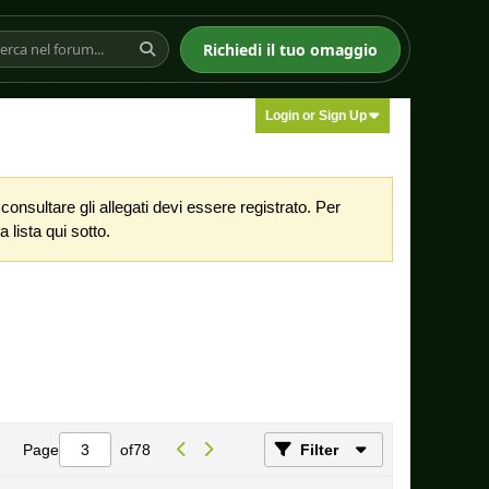
Richiedi il tuo omaggio
Login or Sign Up
nsultare gli allegati devi essere registrato. Per
 lista qui sotto.
Page
of
78
Filter