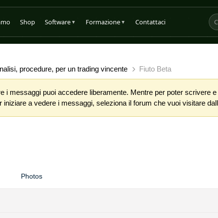
iamo
Shop
Software
Formazione
Contattaci
▼
▼
alisi, procedure, per un trading vincente
Fiuto Beta
 i messaggi puoi accedere liberamente. Mentre per poter scrivere e co
iniziare a vedere i messaggi, seleziona il forum che vuoi visitare dalla
Photos