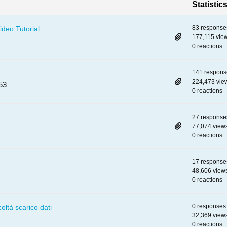
Statistic
83 response
ideo Tutorial
177,115 vie
0 reactions
141 respons
224,473 vie
53
0 reactions
27 response
77,074 view
0 reactions
17 response
48,606 view
0 reactions
0 responses
coltà scarico dati
32,369 view
0 reactions