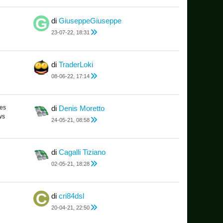
di
GiuseppeGiuseppe
23-07-22, 18:31
di
TraderLoki
08-06-22, 17:14
es
di
Denis Moretto
ws
24-05-21, 08:58
di
Cagalli Tiziano
02-05-21, 18:28
di
cri84dsl
20-04-21, 22:50