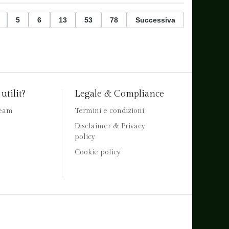
5
6
13
53
78
Successiva
utilit?
Legale & Compliance
team
Termini e condizioni
Disclaimer & Privacy
policy
Cookie policy