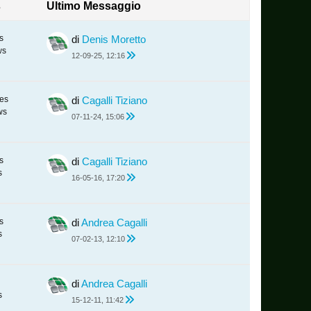
s
Ultimo Messaggio
s
di
Denis Moretto
ws
12-09-25, 12:16
es
di
Cagalli Tiziano
ws
07-11-24, 15:06
s
di
Cagalli Tiziano
s
16-05-16, 17:20
s
di
Andrea Cagalli
s
07-02-13, 12:10
di
Andrea Cagalli
s
15-12-11, 11:42