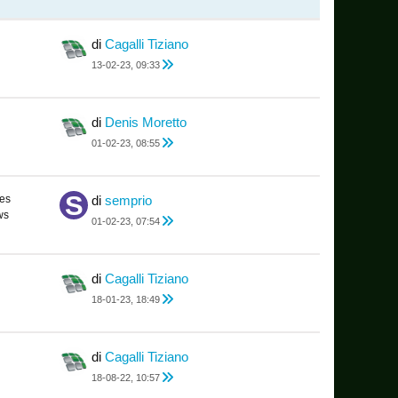
di
Cagalli Tiziano
13-02-23, 09:33
di
Denis Moretto
01-02-23, 08:55
es
di
semprio
ws
01-02-23, 07:54
di
Cagalli Tiziano
18-01-23, 18:49
di
Cagalli Tiziano
18-08-22, 10:57